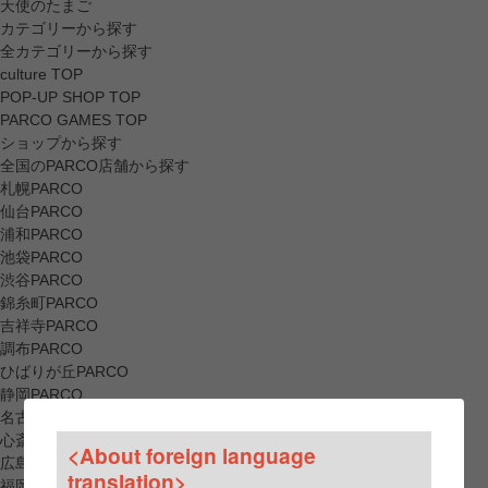
天使のたまご
カテゴリーから探す
全カテゴリーから探す
culture TOP
POP-UP SHOP TOP
PARCO GAMES TOP
ショップから探す
全国のPARCO店舗から探す
札幌PARCO
仙台PARCO
浦和PARCO
池袋PARCO
渋谷PARCO
錦糸町PARCO
吉祥寺PARCO
調布PARCO
ひばりが丘PARCO
静岡PARCO
名古屋PARCO
心斎橋PARCO
<About foreign language
広島PARCO
translation>
福岡PARCO