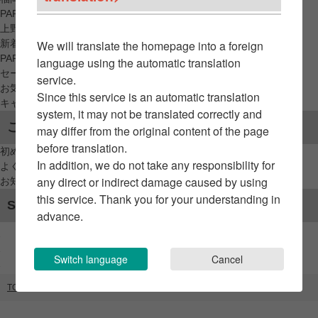
PARCO_ya
上野
新着アイテムから探す
We will translate the homepage into a foreign
PARCO限定アイテムから探す
language using the automatic translation
セールアイテムから探す
service.
お気に入りから探す
Since this service is an automatic translation
キャンペーン/クーポン対象から探す
system, it may not be translated correctly and
ご利用案内
may differ from the original content of the page
before translation.
初めてのお客様へ
In addition, we do not take any responsibility for
よくあるご質問 / お問い合わせ
any direct or indirect damage caused by using
お知らせ
this service. Thank you for your understanding in
SNSアカウント
advance.
Switch language
Cancel
TOP
ブランドリスト
AYANOKOJI