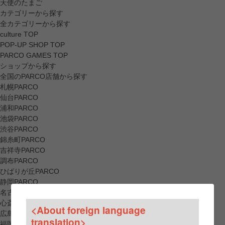
天使のたまご
カテゴリーから探す
全カテゴリーから探す
culture TOP
POP-UP SHOP TOP
PARCO GAMES TOP
ショップから探す
全国のPARCO店舗から探す
札幌PARCO
仙台PARCO
浦和PARCO
池袋PARCO
渋谷PARCO
錦糸町PARCO
吉祥寺PARCO
調布PARCO
ひばりが丘PARCO
静岡PARCO
名古屋PARCO
心斎橋PARCO
<About foreign language
広島PARCO
translation>
福岡PARCO