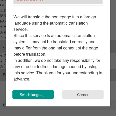
PARCO_ya
上野
新着アイテムから探す
We will translate the homepage into a foreign
PARCO限定アイテムから探す
language using the automatic translation
セールアイテムから探す
service.
お気に入りから探す
Since this service is an automatic translation
キャンペーン/クーポン対象から探す
system, it may not be translated correctly and
ご利用案内
may differ from the original content of the page
before translation.
初めてのお客様へ
In addition, we do not take any responsibility for
よくあるご質問 / お問い合わせ
any direct or indirect damage caused by using
お知らせ
this service. Thank you for your understanding in
SNSアカウント
advance.
Switch language
Cancel
TOP
ブランドリスト
Araheamy