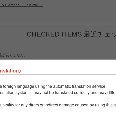
ds To Diamond」（SKWAT）
CHECKED ITEMS
最近チェ
品がありません。
nslation>
a foreign language using the automatic translation service.
nslation system, it may not be translated correctly and may differ
nsibility for any direct or indirect damage caused by using this 