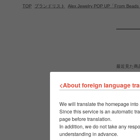
TOP
ブランドリスト
Alex Jewelry POP UP「From Bea
最近見た商
<About foreign language tra
We will translate the homepage into 
Since this service is an automatic tra
page before translation.
In addition, we do not take any respo
understanding in advance.