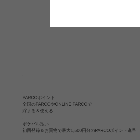
PARCOポイント
全国のPARCOやONLINE PARCOで
貯まる＆使える
ポケパル払い
初回登録＆お買物で最大1,500円分のPARCOポイント進呈