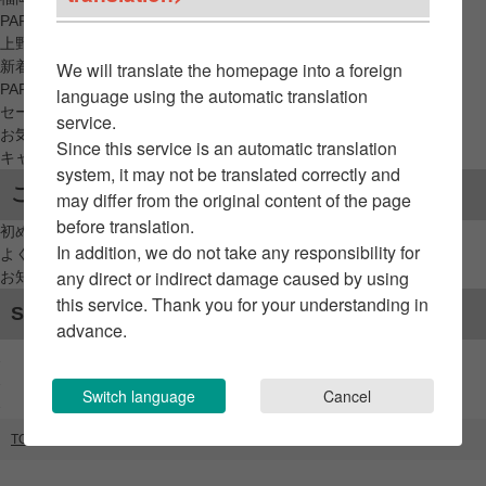
PARCO_ya
上野
新着アイテムから探す
We will translate the homepage into a foreign
PARCO限定アイテムから探す
language using the automatic translation
セールアイテムから探す
service.
お気に入りから探す
Since this service is an automatic translation
キャンペーン/クーポン対象から探す
system, it may not be translated correctly and
ご利用案内
may differ from the original content of the page
before translation.
初めてのお客様へ
In addition, we do not take any responsibility for
よくあるご質問 / お問い合わせ
any direct or indirect damage caused by using
お知らせ
this service. Thank you for your understanding in
SNSアカウント
advance.
Switch language
Cancel
TOP
ブランドリスト
アサイーボウル専門店 iii(アイ)