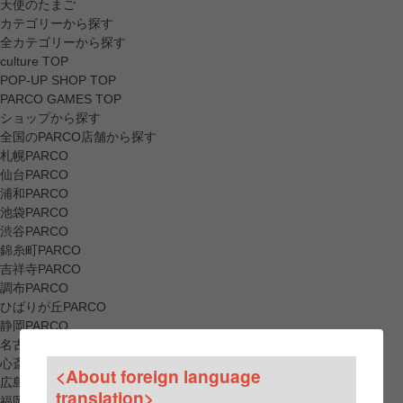
天使のたまご
カテゴリーから探す
全カテゴリーから探す
culture TOP
POP-UP SHOP TOP
PARCO GAMES TOP
ショップから探す
全国のPARCO店舗から探す
札幌PARCO
仙台PARCO
浦和PARCO
池袋PARCO
渋谷PARCO
錦糸町PARCO
吉祥寺PARCO
調布PARCO
ひばりが丘PARCO
静岡PARCO
名古屋PARCO
心斎橋PARCO
<About foreign language
広島PARCO
translation>
福岡PARCO