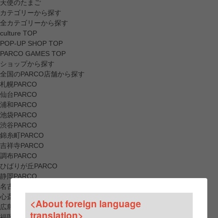
天使のたまご
カテゴリーから探す
全カテゴリーから探す
culture TOP
POP-UP SHOP TOP
PARCO GAMES TOP
ショップから探す
全国のPARCO店舗から探す
札幌PARCO
仙台PARCO
浦和PARCO
池袋PARCO
渋谷PARCO
錦糸町PARCO
吉祥寺PARCO
調布PARCO
ひばりが丘PARCO
静岡PARCO
名古屋PARCO
心斎橋PARCO
<About foreign language
広島PARCO
translation>
福岡PARCO