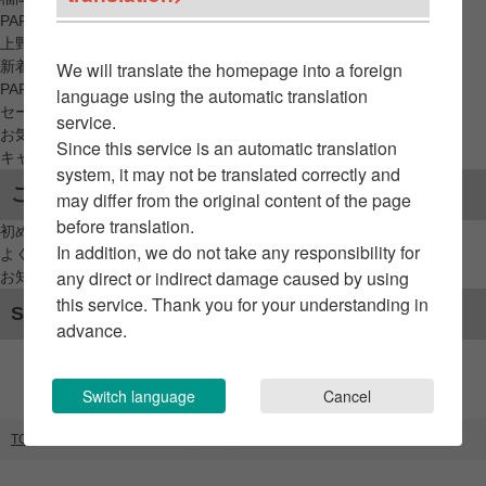
PARCO_ya
上野
新着アイテムから探す
We will translate the homepage into a foreign
PARCO限定アイテムから探す
language using the automatic translation
セールアイテムから探す
service.
お気に入りから探す
Since this service is an automatic translation
キャンペーン/クーポン対象から探す
system, it may not be translated correctly and
ご利用案内
may differ from the original content of the page
before translation.
初めてのお客様へ
In addition, we do not take any responsibility for
よくあるご質問 / お問い合わせ
any direct or indirect damage caused by using
お知らせ
this service. Thank you for your understanding in
SNSアカウント
advance.
Switch language
Cancel
TOP
ブランドリスト
AHRES（GATE）