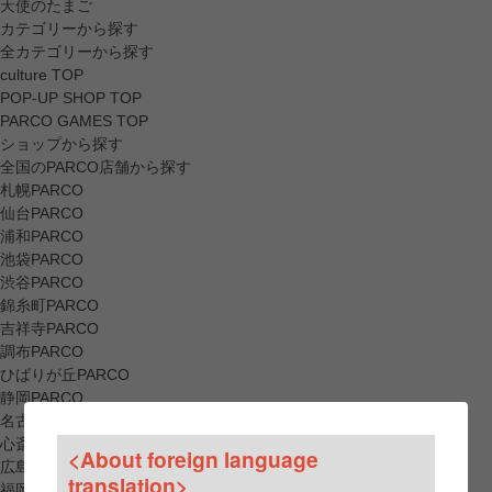
天使のたまご
カテゴリーから探す
全カテゴリーから探す
culture TOP
POP-UP SHOP TOP
PARCO GAMES TOP
ショップから探す
全国のPARCO店舗から探す
札幌PARCO
仙台PARCO
浦和PARCO
池袋PARCO
渋谷PARCO
錦糸町PARCO
吉祥寺PARCO
調布PARCO
ひばりが丘PARCO
静岡PARCO
名古屋PARCO
心斎橋PARCO
<About foreign language
広島PARCO
translation>
福岡PARCO