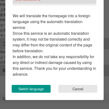
PARCO_ya
上野
新着アイテムから探す
We will translate the homepage into a foreign
PARCO限定アイテムから探す
language using the automatic translation
セールアイテムから探す
service.
お気に入りから探す
Since this service is an automatic translation
キャンペーン/クーポン対象から探す
system, it may not be translated correctly and
ご利用案内
may differ from the original content of the page
before translation.
初めてのお客様へ
In addition, we do not take any responsibility for
よくあるご質問 / お問い合わせ
any direct or indirect damage caused by using
お知らせ
this service. Thank you for your understanding in
SNSアカウント
advance.
Switch language
Cancel
TOP
ブランドリスト
UNDER R × HOORSENBUHS