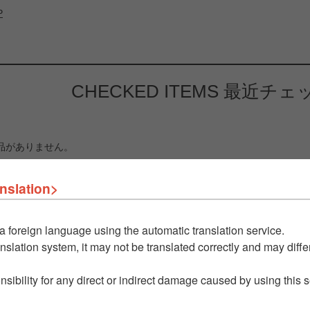
P
CHECKED ITEMS
最近チェ
品がありません。
nslation>
a foreign language using the automatic translation service.
nslation system, it may not be translated correctly and may differ
nsibility for any direct or indirect damage caused by using this 