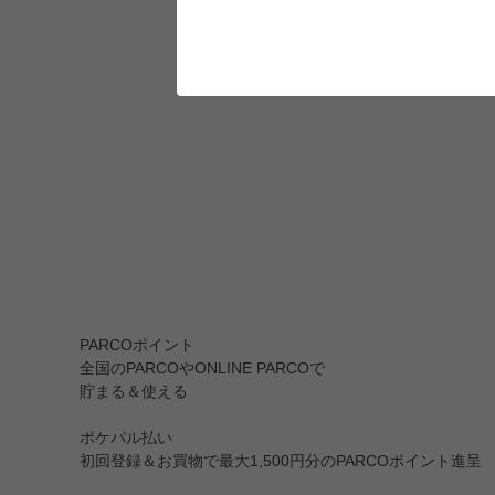
PARCOポイント
全国のPARCOやONLINE PARCOで
貯まる＆使える
ポケパル払い
初回登録＆お買物で最大1,500円分のPARCOポイント進呈