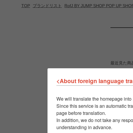
TOP
ブランドリスト
RofJ BY JUMP SHOP POP UP SHO
最近見た商
<About foreign language tra
We will translate the homepage into 
Since this service is an automatic tra
page before translation.
In addition, we do not take any respo
understanding in advance.