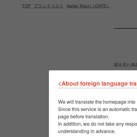
TOP
ブランドリスト
Atelier Macri（GATE）
最近見た商
<About foreign language tra
We will translate the homepage into 
Since this service is an automatic tra
page before translation.
In addition, we do not take any respo
understanding in advance.