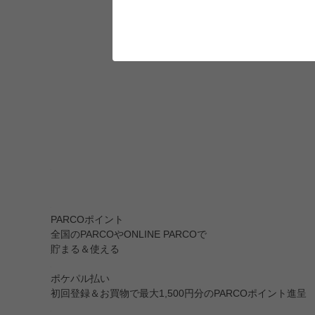
PARCOポイント
全国のPARCOやONLINE PARCOで
貯まる＆使える
ポケパル払い
初回登録＆お買物で最大1,500円分のPARCOポイント進呈