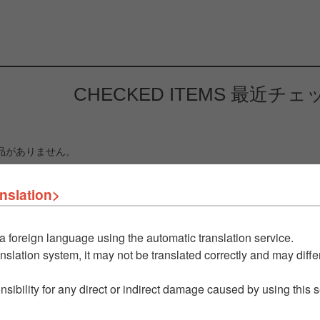
CHECKED ITEMS
最近チェ
品がありません。
nslation>
a foreign language using the automatic translation service.
nslation system, it may not be translated correctly and may differ
nsibility for any direct or indirect damage caused by using this 