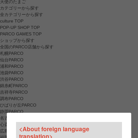
天使のたまご
カテゴリーから探す
全カテゴリーから探す
culture TOP
POP-UP SHOP TOP
PARCO GAMES TOP
ショップから探す
全国のPARCO店舗から探す
札幌PARCO
仙台PARCO
浦和PARCO
池袋PARCO
渋谷PARCO
錦糸町PARCO
吉祥寺PARCO
調布PARCO
ひばりが丘PARCO
静岡PARCO
名古屋PARCO
心斎橋PARCO
<About foreign language
広島PARCO
translation>
福岡PARCO