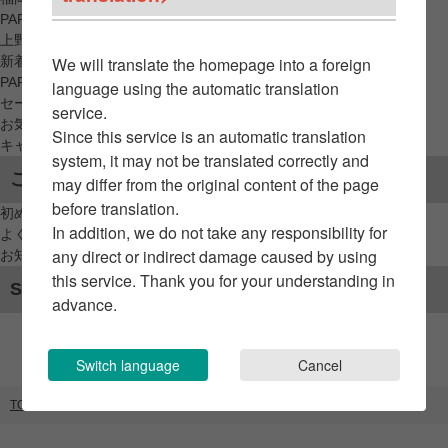
PARCO_ya
上野
新着アイテムから探す
We will translate the homepage into a foreign
PARCO限定アイテムから探す
language using the automatic translation
セールアイテムから探す
service.
お気に入りから探す
Since this service is an automatic translation
キャンペーン/クーポン対象から探す
system, it may not be translated correctly and
ご利用案内
may differ from the original content of the page
before translation.
初めてのお客様へ
In addition, we do not take any responsibility for
よくあるご質問 / お問い合わせ
any direct or indirect damage caused by using
お知らせ
this service. Thank you for your understanding in
SNSアカウント
advance.
Switch language
Cancel
TOP
ブランドリスト
エービーシー・マート グランドステージ