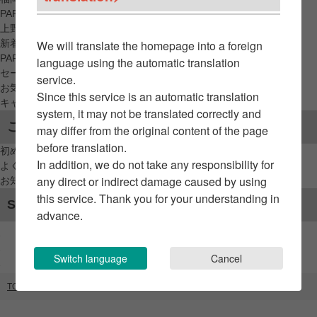
PARCO_ya
上野
新着アイテムから探す
We will translate the homepage into a foreign
PARCO限定アイテムから探す
language using the automatic translation
セールアイテムから探す
service.
お気に入りから探す
Since this service is an automatic translation
キャンペーン/クーポン対象から探す
system, it may not be translated correctly and
ご利用案内
may differ from the original content of the page
before translation.
初めてのお客様へ
In addition, we do not take any responsibility for
よくあるご質問 / お問い合わせ
any direct or indirect damage caused by using
お知らせ
this service. Thank you for your understanding in
SNSアカウント
advance.
Switch language
Cancel
TOP
ブランドリスト
越後だんご ／ 小樽飯櫃