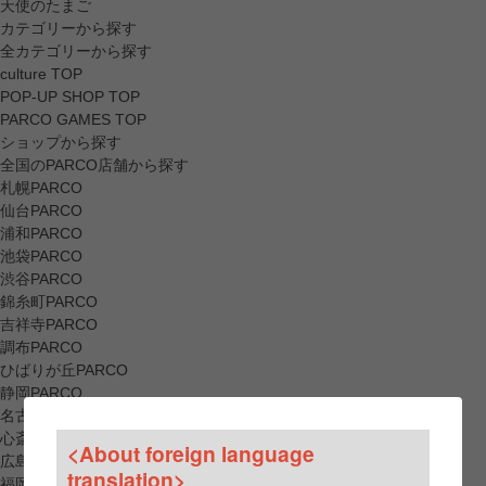
天使のたまご
カテゴリーから探す
全カテゴリーから探す
culture TOP
POP-UP SHOP TOP
PARCO GAMES TOP
ショップから探す
全国のPARCO店舗から探す
札幌PARCO
仙台PARCO
浦和PARCO
池袋PARCO
渋谷PARCO
錦糸町PARCO
吉祥寺PARCO
調布PARCO
ひばりが丘PARCO
静岡PARCO
名古屋PARCO
心斎橋PARCO
<About foreign language
広島PARCO
translation>
福岡PARCO