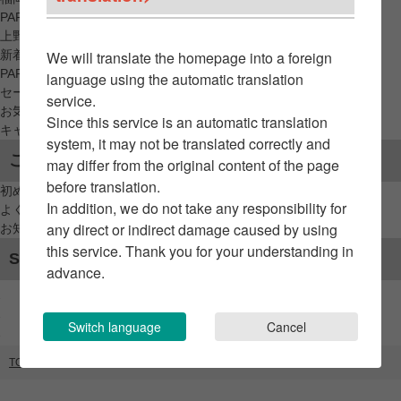
PARCO_ya
上野
新着アイテムから探す
We will translate the homepage into a foreign
PARCO限定アイテムから探す
language using the automatic translation
セールアイテムから探す
service.
お気に入りから探す
Since this service is an automatic translation
キャンペーン/クーポン対象から探す
system, it may not be translated correctly and
ご利用案内
may differ from the original content of the page
before translation.
初めてのお客様へ
In addition, we do not take any responsibility for
よくあるご質問 / お問い合わせ
any direct or indirect damage caused by using
お知らせ
this service. Thank you for your understanding in
SNSアカウント
advance.
Switch language
Cancel
TOP
ブランドリスト
エディストリアルストア