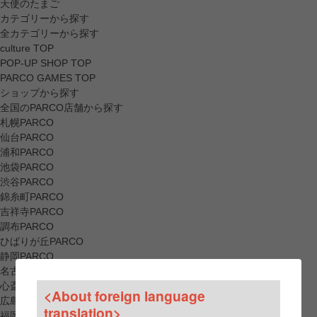
天使のたまご
カテゴリーから探す
全カテゴリーから探す
culture TOP
POP-UP SHOP TOP
PARCO GAMES TOP
ショップから探す
全国のPARCO店舗から探す
札幌PARCO
仙台PARCO
浦和PARCO
池袋PARCO
渋谷PARCO
錦糸町PARCO
吉祥寺PARCO
調布PARCO
ひばりが丘PARCO
静岡PARCO
名古屋PARCO
心斎橋PARCO
<About foreign language
広島PARCO
translation>
福岡PARCO