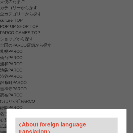
天使のたまご
カテゴリーから探す
全カテゴリーから探す
culture TOP
POP-UP SHOP TOP
PARCO GAMES TOP
ショップから探す
全国のPARCO店舗から探す
札幌PARCO
仙台PARCO
浦和PARCO
池袋PARCO
渋谷PARCO
錦糸町PARCO
吉祥寺PARCO
調布PARCO
ひばりが丘PARCO
静岡PARCO
名古屋PARCO
心斎橋PARCO
<About foreign language
広島PARCO
translation>
福岡PARCO