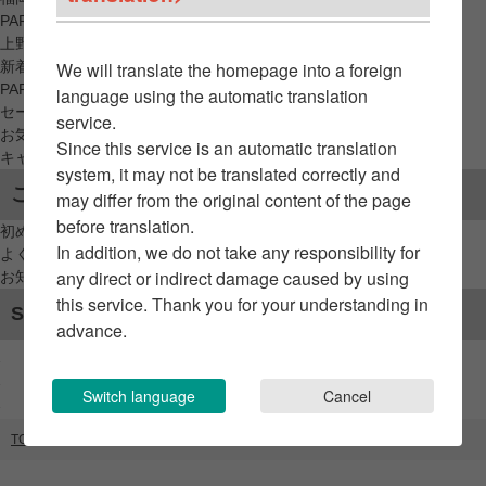
PARCO_ya
上野
新着アイテムから探す
We will translate the homepage into a foreign
PARCO限定アイテムから探す
language using the automatic translation
セールアイテムから探す
service.
お気に入りから探す
Since this service is an automatic translation
キャンペーン/クーポン対象から探す
system, it may not be translated correctly and
ご利用案内
may differ from the original content of the page
before translation.
初めてのお客様へ
In addition, we do not take any responsibility for
よくあるご質問 / お問い合わせ
any direct or indirect damage caused by using
お知らせ
this service. Thank you for your understanding in
SNSアカウント
advance.
Switch language
Cancel
TOP
ブランドリスト
nmtc+ NAGOYA