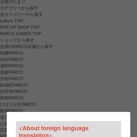
天使のたまご
カテゴリーから探す
全カテゴリーから探す
culture TOP
POP-UP SHOP TOP
PARCO GAMES TOP
ショップから探す
全国のPARCO店舗から探す
札幌PARCO
仙台PARCO
浦和PARCO
池袋PARCO
渋谷PARCO
錦糸町PARCO
吉祥寺PARCO
調布PARCO
ひばりが丘PARCO
静岡PARCO
名古屋PARCO
心斎橋PARCO
<About foreign language
広島PARCO
translation>
福岡PARCO