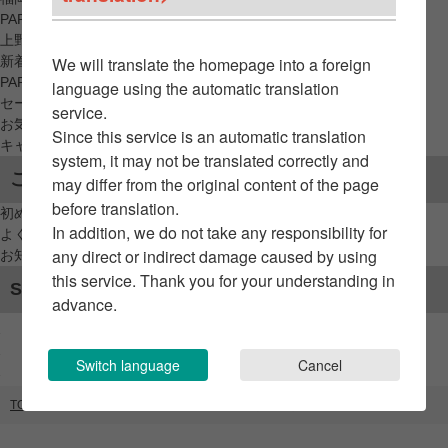
PARCO_ya
上野
新着アイテムから探す
We will translate the homepage into a foreign
PARCO限定アイテムから探す
language using the automatic translation
セールアイテムから探す
service.
お気に入りから探す
Since this service is an automatic translation
キャンペーン/クーポン対象から探す
system, it may not be translated correctly and
ご利用案内
may differ from the original content of the page
before translation.
初めてのお客様へ
In addition, we do not take any responsibility for
よくあるご質問 / お問い合わせ
any direct or indirect damage caused by using
お知らせ
this service. Thank you for your understanding in
SNSアカウント
advance.
Switch language
Cancel
TOP
ブランドリスト
エテ・アン・エルメス（GATE）