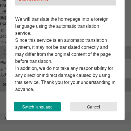
PARCO_ya
上野
新着アイテムから探す
We will translate the homepage into a foreign
PARCO限定アイテムから探す
language using the automatic translation
セールアイテムから探す
service.
お気に入りから探す
Since this service is an automatic translation
キャンペーン/クーポン対象から探す
system, it may not be translated correctly and
ご利用案内
may differ from the original content of the page
before translation.
初めてのお客様へ
In addition, we do not take any responsibility for
よくあるご質問 / お問い合わせ
any direct or indirect damage caused by using
お知らせ
this service. Thank you for your understanding in
SNSアカウント
advance.
Switch language
Cancel
TOP
ブランドリスト
イベントスペース