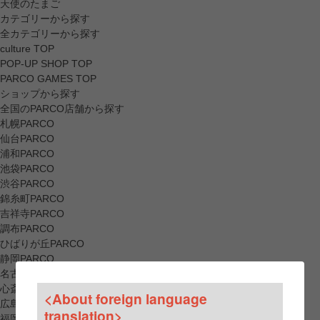
天使のたまご
カテゴリーから探す
全カテゴリーから探す
culture TOP
POP-UP SHOP TOP
PARCO GAMES TOP
ショップから探す
全国のPARCO店舗から探す
札幌PARCO
仙台PARCO
浦和PARCO
池袋PARCO
渋谷PARCO
錦糸町PARCO
吉祥寺PARCO
調布PARCO
ひばりが丘PARCO
静岡PARCO
名古屋PARCO
心斎橋PARCO
<About foreign language
広島PARCO
translation>
福岡PARCO