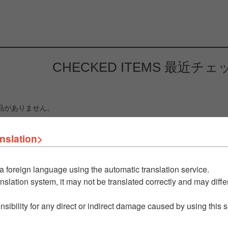
CHECKED ITEMS
最近チェ
品がありません。
nslation>
a foreign language using the automatic translation service.
nslation system, it may not be translated correctly and may differ
nsibility for any direct or indirect damage caused by using this 