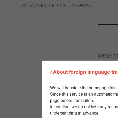
TOP
ブランドリスト
Emis（The window）
最近見た商
<About foreign language tra
We will translate the homepage into 
Since this service is an automatic tra
page before translation.
In addition, we do not take any respo
understanding in advance.