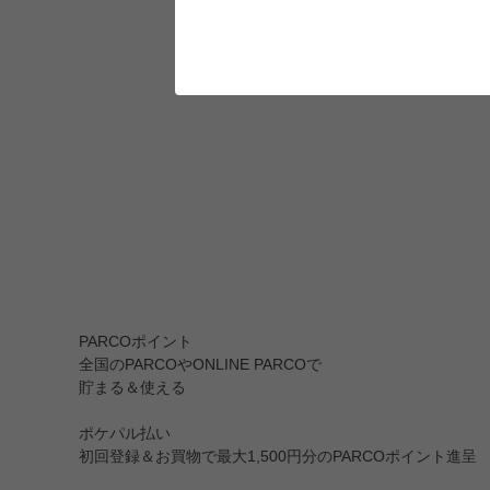
PARCOポイント
全国のPARCOやONLINE PARCOで
貯まる＆使える
ポケパル払い
初回登録＆お買物で最大1,500円分のPARCOポイント進呈