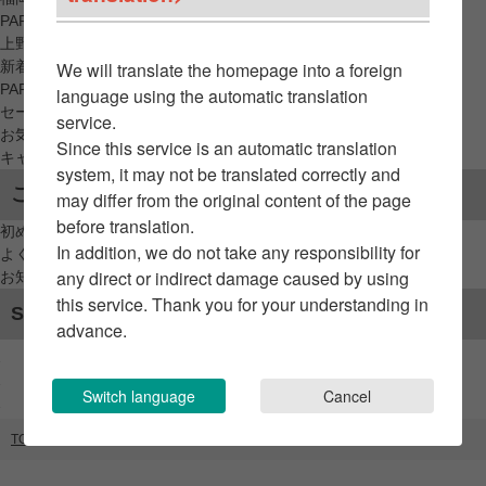
PARCO_ya
上野
新着アイテムから探す
We will translate the homepage into a foreign
PARCO限定アイテムから探す
language using the automatic translation
セールアイテムから探す
service.
お気に入りから探す
Since this service is an automatic translation
キャンペーン/クーポン対象から探す
system, it may not be translated correctly and
ご利用案内
may differ from the original content of the page
before translation.
初めてのお客様へ
In addition, we do not take any responsibility for
よくあるご質問 / お問い合わせ
any direct or indirect damage caused by using
お知らせ
this service. Thank you for your understanding in
SNSアカウント
advance.
Switch language
Cancel
TOP
ブランドリスト
OJAGA DESIGN