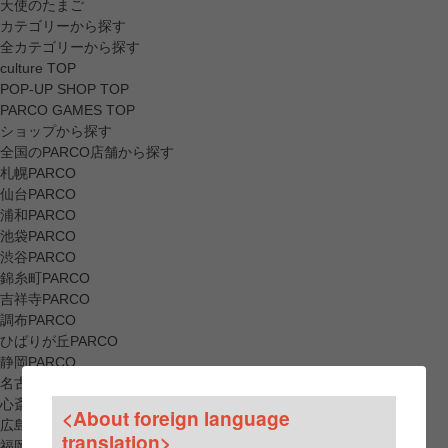
天使のたまご
カテゴリーから探す
全カテゴリーから探す
culture TOP
POP-UP SHOP TOP
PARCO GAMES TOP
ショップから探す
全国のPARCO店舗から探す
札幌PARCO
仙台PARCO
浦和PARCO
池袋PARCO
渋谷PARCO
錦糸町PARCO
吉祥寺PARCO
調布PARCO
ひばりが丘PARCO
静岡PARCO
名古屋PARCO
心斎橋PARCO
<About foreign language
広島PARCO
translation>
福岡PARCO