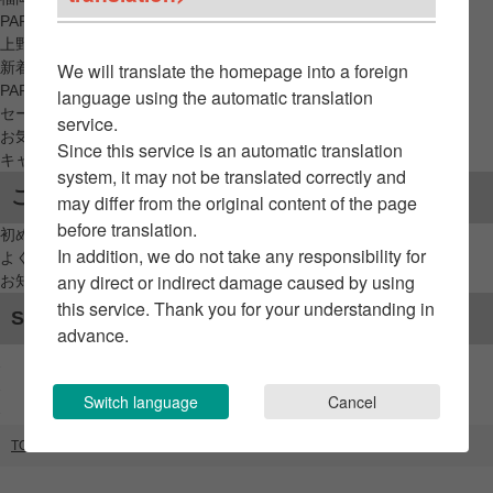
PARCO_ya
上野
新着アイテムから探す
We will translate the homepage into a foreign
PARCO限定アイテムから探す
language using the automatic translation
セールアイテムから探す
service.
お気に入りから探す
Since this service is an automatic translation
キャンペーン/クーポン対象から探す
system, it may not be translated correctly and
ご利用案内
may differ from the original content of the page
before translation.
初めてのお客様へ
In addition, we do not take any responsibility for
よくあるご質問 / お問い合わせ
any direct or indirect damage caused by using
お知らせ
this service. Thank you for your understanding in
SNSアカウント
advance.
Switch language
Cancel
TOP
ブランドリスト
お茶屋バー 近江榮