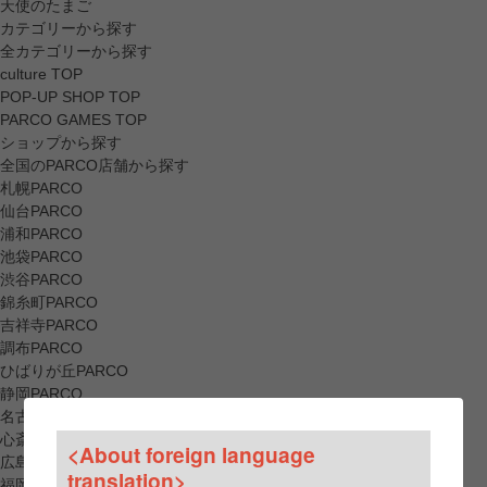
天使のたまご
カテゴリーから探す
全カテゴリーから探す
culture TOP
POP-UP SHOP TOP
PARCO GAMES TOP
ショップから探す
全国のPARCO店舗から探す
札幌PARCO
仙台PARCO
浦和PARCO
池袋PARCO
渋谷PARCO
錦糸町PARCO
吉祥寺PARCO
調布PARCO
ひばりが丘PARCO
静岡PARCO
名古屋PARCO
心斎橋PARCO
<About foreign language
広島PARCO
translation>
福岡PARCO