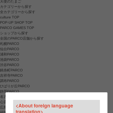
天使のたまご
カテゴリーから探す
全カテゴリーから探す
culture TOP
POP-UP SHOP TOP
PARCO GAMES TOP
ショップから探す
全国のPARCO店舗から探す
札幌PARCO
仙台PARCO
浦和PARCO
池袋PARCO
渋谷PARCO
錦糸町PARCO
吉祥寺PARCO
調布PARCO
ひばりが丘PARCO
静岡PARCO
名古屋PARCO
心斎橋PARCO
<About foreign language
広島PARCO
translation>
福岡PARCO