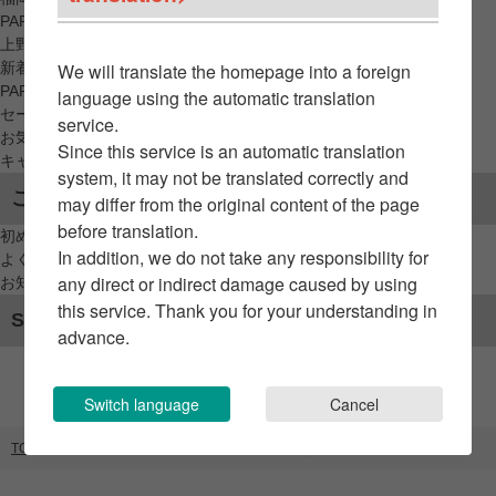
PARCO_ya
上野
新着アイテムから探す
We will translate the homepage into a foreign
PARCO限定アイテムから探す
language using the automatic translation
セールアイテムから探す
service.
お気に入りから探す
Since this service is an automatic translation
キャンペーン/クーポン対象から探す
system, it may not be translated correctly and
ご利用案内
may differ from the original content of the page
before translation.
初めてのお客様へ
In addition, we do not take any responsibility for
よくあるご質問 / お問い合わせ
any direct or indirect damage caused by using
お知らせ
this service. Thank you for your understanding in
SNSアカウント
advance.
Switch language
Cancel
TOP
ブランドリスト
お文具といっしょ わいのおうち展