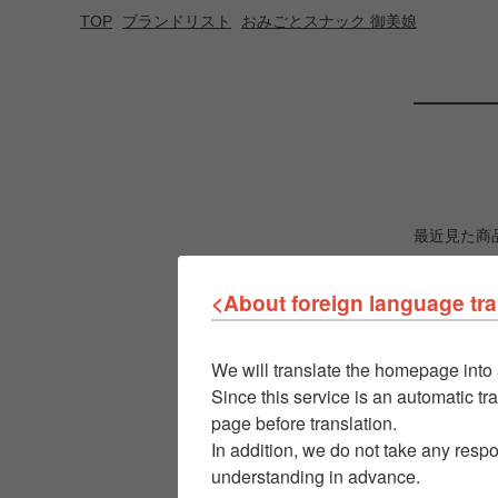
TOP
ブランドリスト
おみごとスナック 御美娘
最近見た商
<About foreign language tra
We will translate the homepage into 
Since this service is an automatic tra
page before translation.
In addition, we do not take any respo
understanding in advance.