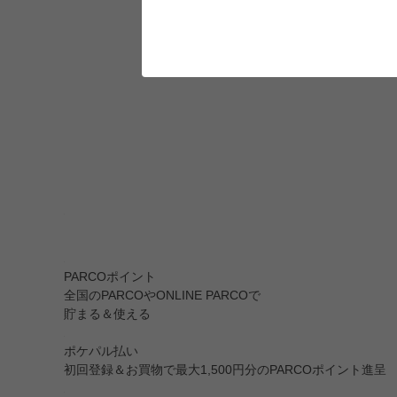
PARCOポイント
全国のPARCOやONLINE PARCOで
貯まる＆使える
ポケパル払い
初回登録＆お買物で最大1,500円分のPARCOポイント進呈