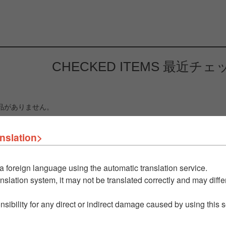
CHECKED ITEMS
最近チェ
品がありません。
nslation>
a foreign language using the automatic translation service.
nslation system, it may not be translated correctly and may differ
nsibility for any direct or indirect damage caused by using this 