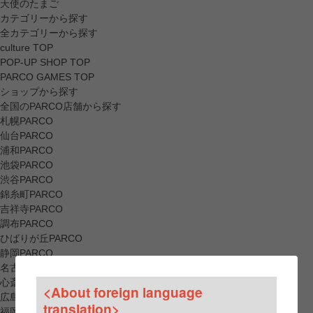
天使のたまご
カテゴリーから探す
全カテゴリーから探す
culture TOP
POP-UP SHOP TOP
PARCO GAMES TOP
ショップから探す
全国のPARCO店舗から探す
札幌PARCO
仙台PARCO
浦和PARCO
池袋PARCO
渋谷PARCO
錦糸町PARCO
吉祥寺PARCO
調布PARCO
ひばりが丘PARCO
静岡PARCO
名古屋PARCO
心斎橋PARCO
<About foreign language
広島PARCO
translation>
福岡PARCO