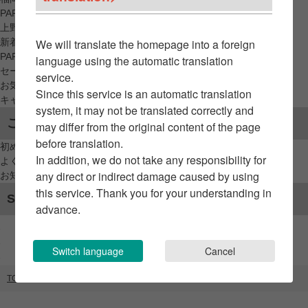
PARCO_ya
上野
新着アイテムから探す
We will translate the homepage into a foreign
PARCO限定アイテムから探す
language using the automatic translation
セールアイテムから探す
service.
お気に入りから探す
Since this service is an automatic translation
キャンペーン/クーポン対象から探す
system, it may not be translated correctly and
ご利用案内
may differ from the original content of the page
before translation.
初めてのお客様へ
In addition, we do not take any responsibility for
よくあるご質問 / お問い合わせ
any direct or indirect damage caused by using
お知らせ
this service. Thank you for your understanding in
SNSアカウント
advance.
Switch language
Cancel
TOP
ブランドリスト
ウォッチニアン