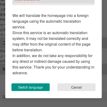
PARCO_ya
上野
新着アイテムから探す
We will translate the homepage into a foreign
PARCO限定アイテムから探す
language using the automatic translation
セールアイテムから探す
service.
お気に入りから探す
Since this service is an automatic translation
キャンペーン/クーポン対象から探す
system, it may not be translated correctly and
ご利用案内
may differ from the original content of the page
before translation.
初めてのお客様へ
In addition, we do not take any responsibility for
よくあるご質問 / お問い合わせ
any direct or indirect damage caused by using
お知らせ
this service. Thank you for your understanding in
SNSアカウント
advance.
Switch language
Cancel
TOP
ブランドリスト
Vivienne Westwood RED+MAN