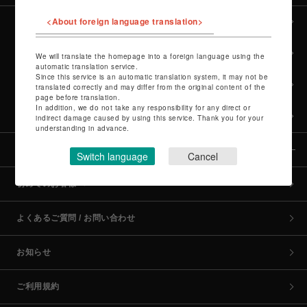
<About foreign language translation>
全カテゴリーから探す
culture TOP
We will translate the homepage into a foreign language using the
automatic translation service.
Since this service is an automatic translation system, it may not be
POP-UP SHOP TOP
translated correctly and may differ from the original content of the
page before translation.
In addition, we do not take any responsibility for any direct or
PARCO GAMES TOP
indirect damage caused by using this service. Thank you for your
understanding in advance.
全国のPARCO店舗
Switch language
Cancel
初めてのお客様へ
よくあるご質問 / お問い合わせ
お知らせ
ご利用規約