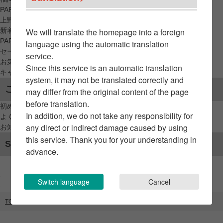
PARCO_ya
上野
新着アイテムから探す
We will translate the homepage into a foreign
PARCO限定アイテムから探す
language using the automatic translation
セールアイテムから探す
service.
お気に入りから探す
Since this service is an automatic translation
キャンペーン/クーポン対象から探す
system, it may not be translated correctly and
ご利用案内
may differ from the original content of the page
before translation.
初めてのお客様へ
In addition, we do not take any responsibility for
よくあるご質問 / お問い合わせ
any direct or indirect damage caused by using
お知らせ
this service. Thank you for your understanding in
SNSアカウント
advance.
Switch language
Cancel
TOP
ブランドリスト
hanna