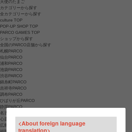
天使のたまご
カテゴリーから探す
全カテゴリーから探す
culture TOP
POP-UP SHOP TOP
PARCO GAMES TOP
ショップから探す
全国のPARCO店舗から探す
札幌PARCO
仙台PARCO
浦和PARCO
池袋PARCO
渋谷PARCO
錦糸町PARCO
吉祥寺PARCO
調布PARCO
ひばりが丘PARCO
静岡PARCO
名古屋PARCO
心斎橋PARCO
<About foreign language
広島PARCO
translation>
福岡PARCO