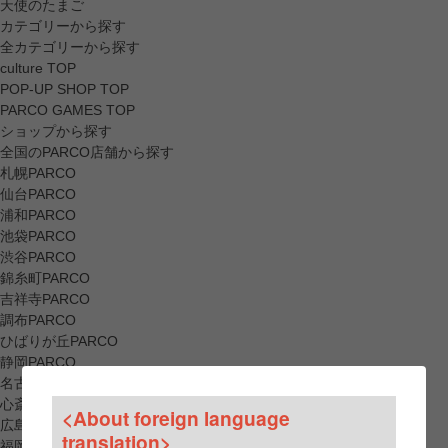
天使のたまご
カテゴリーから探す
全カテゴリーから探す
culture TOP
POP-UP SHOP TOP
PARCO GAMES TOP
ショップから探す
全国のPARCO店舗から探す
札幌PARCO
仙台PARCO
浦和PARCO
池袋PARCO
渋谷PARCO
錦糸町PARCO
吉祥寺PARCO
調布PARCO
ひばりが丘PARCO
静岡PARCO
名古屋PARCO
心斎橋PARCO
<About foreign language
広島PARCO
translation>
福岡PARCO