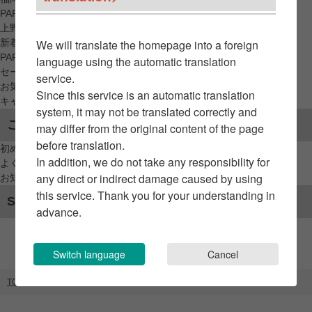
PARCO_ya
上野
新着アイテムから探す
We will translate the homepage into a foreign
PARCO限定アイテムから探す
language using the automatic translation
セールアイテムから探す
service.
お気に入りから探す
Since this service is an automatic translation
キャンペーン/クーポン対象から探す
system, it may not be translated correctly and
ご利用案内
may differ from the original content of the page
before translation.
初めてのお客様へ
In addition, we do not take any responsibility for
よくあるご質問 / お問い合わせ
any direct or indirect damage caused by using
お知らせ
this service. Thank you for your understanding in
SNSアカウント
advance.
Switch language
Cancel
TOP
ブランドリスト
PARCO Wall Gallery NAGOYA