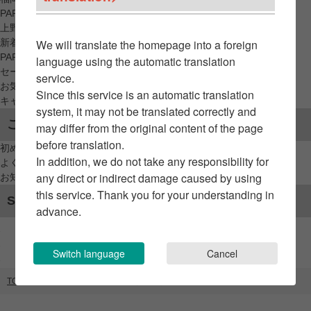
PARCO_ya
上野
新着アイテムから探す
We will translate the homepage into a foreign
PARCO限定アイテムから探す
language using the automatic translation
セールアイテムから探す
service.
お気に入りから探す
Since this service is an automatic translation
キャンペーン/クーポン対象から探す
system, it may not be translated correctly and
ご利用案内
may differ from the original content of the page
before translation.
初めてのお客様へ
In addition, we do not take any responsibility for
よくあるご質問 / お問い合わせ
any direct or indirect damage caused by using
お知らせ
this service. Thank you for your understanding in
SNSアカウント
advance.
Switch language
Cancel
TOP
ブランドリスト
BALMUNG（PATH）