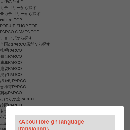
天使のたまご
カテゴリーから探す
全カテゴリーから探す
culture TOP
POP-UP SHOP TOP
PARCO GAMES TOP
ショップから探す
全国のPARCO店舗から探す
札幌PARCO
仙台PARCO
浦和PARCO
池袋PARCO
渋谷PARCO
錦糸町PARCO
吉祥寺PARCO
調布PARCO
ひばりが丘PARCO
静岡PARCO
名古屋PARCO
心斎橋PARCO
<About foreign language
広島PARCO
translation>
福岡PARCO