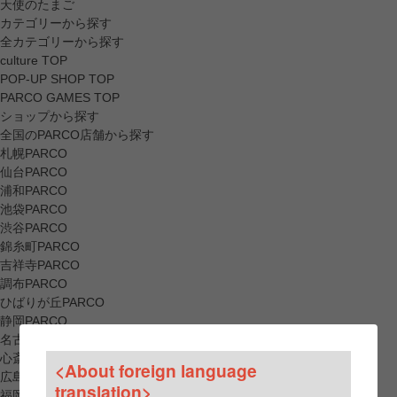
天使のたまご
カテゴリーから探す
全カテゴリーから探す
culture TOP
POP-UP SHOP TOP
PARCO GAMES TOP
ショップから探す
全国のPARCO店舗から探す
札幌PARCO
仙台PARCO
浦和PARCO
池袋PARCO
渋谷PARCO
錦糸町PARCO
吉祥寺PARCO
調布PARCO
ひばりが丘PARCO
静岡PARCO
名古屋PARCO
心斎橋PARCO
<About foreign language
広島PARCO
translation>
福岡PARCO