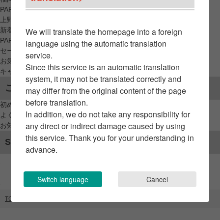
PARCO_ya
上野
新着アイテムから探す
We will translate the homepage into a foreign
PARCO限定アイテムから探す
language using the automatic translation
セールアイテムから探す
service.
お気に入りから探す
Since this service is an automatic translation
キャンペーン/クーポン対象から探す
system, it may not be translated correctly and
ご利用案内
may differ from the original content of the page
before translation.
初めてのお客様へ
In addition, we do not take any responsibility for
よくあるご質問 / お問い合わせ
any direct or indirect damage caused by using
お知らせ
this service. Thank you for your understanding in
SNSアカウント
advance.
Switch language
Cancel
TOP
ブランドリスト
VECUA Honey