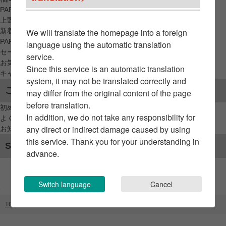
PARCO_ya
上野
新着アイテムから探す
We will translate the homepage into a foreign
PARCO限定アイテムから探す
language using the automatic translation
セールアイテムから探す
service.
お気に入りから探す
Since this service is an automatic translation
キャンペーン/クーポン対象から探す
system, it may not be translated correctly and
ご利用案内
may differ from the original content of the page
before translation.
初めてのお客様へ
In addition, we do not take any responsibility for
よくあるご質問 / お問い合わせ
any direct or indirect damage caused by using
お知らせ
this service. Thank you for your understanding in
SNSアカウント
advance.
Switch language
Cancel
TOP
ブランドリスト
bareminerals