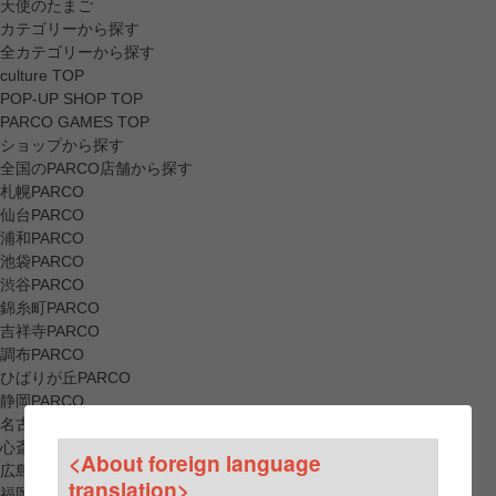
天使のたまご
カテゴリーから探す
全カテゴリーから探す
culture TOP
POP-UP SHOP TOP
PARCO GAMES TOP
ショップから探す
全国のPARCO店舗から探す
札幌PARCO
仙台PARCO
浦和PARCO
池袋PARCO
渋谷PARCO
錦糸町PARCO
吉祥寺PARCO
調布PARCO
ひばりが丘PARCO
静岡PARCO
名古屋PARCO
心斎橋PARCO
<About foreign language
広島PARCO
translation>
福岡PARCO