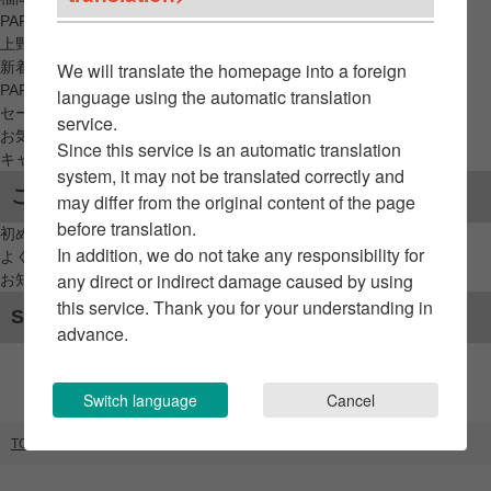
PARCO_ya
上野
新着アイテムから探す
We will translate the homepage into a foreign
PARCO限定アイテムから探す
language using the automatic translation
セールアイテムから探す
service.
お気に入りから探す
Since this service is an automatic translation
キャンペーン/クーポン対象から探す
system, it may not be translated correctly and
ご利用案内
may differ from the original content of the page
before translation.
初めてのお客様へ
In addition, we do not take any responsibility for
よくあるご質問 / お問い合わせ
any direct or indirect damage caused by using
お知らせ
this service. Thank you for your understanding in
SNSアカウント
advance.
Switch language
Cancel
TOP
ブランドリスト
baybrook selection