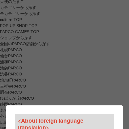
天使のたまご
カテゴリーから探す
全カテゴリーから探す
culture TOP
POP-UP SHOP TOP
PARCO GAMES TOP
ショップから探す
全国のPARCO店舗から探す
札幌PARCO
仙台PARCO
浦和PARCO
池袋PARCO
渋谷PARCO
錦糸町PARCO
吉祥寺PARCO
調布PARCO
ひばりが丘PARCO
静岡PARCO
名古屋PARCO
心斎橋PARCO
<About foreign language
広島PARCO
translation>
福岡PARCO