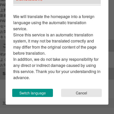
PARCO_ya
上野
新着アイテムから探す
We will translate the homepage into a foreign
PARCO限定アイテムから探す
language using the automatic translation
セールアイテムから探す
service.
お気に入りから探す
Since this service is an automatic translation
キャンペーン/クーポン対象から探す
system, it may not be translated correctly and
ご利用案内
may differ from the original content of the page
before translation.
初めてのお客様へ
In addition, we do not take any responsibility for
よくあるご質問 / お問い合わせ
any direct or indirect damage caused by using
お知らせ
this service. Thank you for your understanding in
SNSアカウント
advance.
Switch language
Cancel
TOP
ブランドリスト
ビースリーラボ