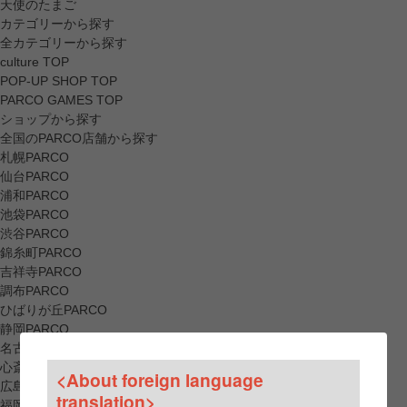
天使のたまご
カテゴリーから探す
全カテゴリーから探す
culture TOP
POP-UP SHOP TOP
PARCO GAMES TOP
ショップから探す
全国のPARCO店舗から探す
札幌PARCO
仙台PARCO
浦和PARCO
池袋PARCO
渋谷PARCO
錦糸町PARCO
吉祥寺PARCO
調布PARCO
ひばりが丘PARCO
静岡PARCO
名古屋PARCO
心斎橋PARCO
<About foreign language
広島PARCO
translation>
福岡PARCO