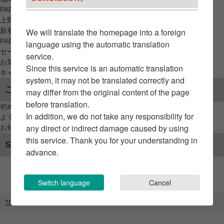
PARCO_ya
上野
新着アイテムから探す
We will translate the homepage into a foreign
PARCO限定アイテムから探す
language using the automatic translation
セールアイテムから探す
service.
お気に入りから探す
Since this service is an automatic translation
キャンペーン/クーポン対象から探す
system, it may not be translated correctly and
ご利用案内
may differ from the original content of the page
before translation.
初めてのお客様へ
In addition, we do not take any responsibility for
よくあるご質問 / お問い合わせ
any direct or indirect damage caused by using
お知らせ
this service. Thank you for your understanding in
SNSアカウント
advance.
Switch language
Cancel
TOP
ブランドリスト
HIPSHOP