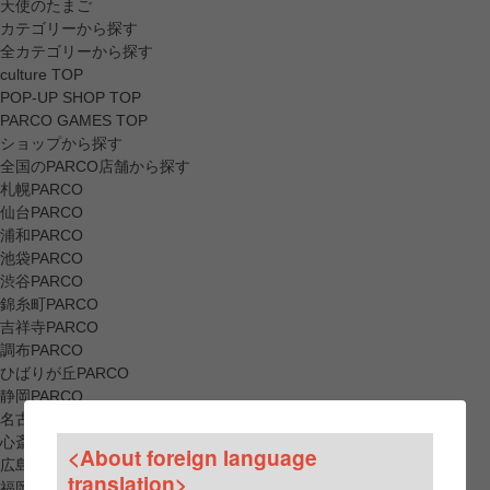
天使のたまご
カテゴリーから探す
全カテゴリーから探す
culture TOP
POP-UP SHOP TOP
PARCO GAMES TOP
ショップから探す
全国のPARCO店舗から探す
札幌PARCO
仙台PARCO
浦和PARCO
池袋PARCO
渋谷PARCO
錦糸町PARCO
吉祥寺PARCO
調布PARCO
ひばりが丘PARCO
静岡PARCO
名古屋PARCO
心斎橋PARCO
<About foreign language
広島PARCO
translation>
福岡PARCO