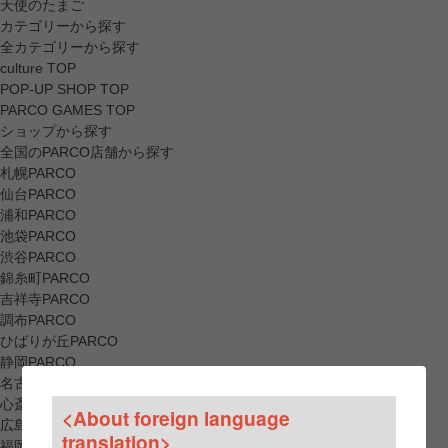
天使のたまご
カテゴリーから探す
全カテゴリーから探す
culture TOP
POP-UP SHOP TOP
PARCO GAMES TOP
ショップから探す
全国のPARCO店舗から探す
札幌PARCO
仙台PARCO
浦和PARCO
池袋PARCO
渋谷PARCO
錦糸町PARCO
吉祥寺PARCO
調布PARCO
ひばりが丘PARCO
静岡PARCO
名古屋PARCO
心斎橋PARCO
<About foreign language
広島PARCO
translation>
福岡PARCO