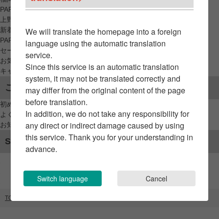
PARCO_ya
上野
新着アイテムから探す
We will translate the homepage into a foreign
PARCO限定アイテムから探す
language using the automatic translation
セールアイテムから探す
service.
お気に入りから探す
Since this service is an automatic translation
キャンペーン/クーポン対象から探す
system, it may not be translated correctly and
ご利用案内
may differ from the original content of the page
before translation.
初めてのお客様へ
In addition, we do not take any responsibility for
よくあるご質問 / お問い合わせ
any direct or indirect damage caused by using
お知らせ
this service. Thank you for your understanding in
SNSアカウント
advance.
Switch language
Cancel
TOP
ブランドリスト
ビアードパパ