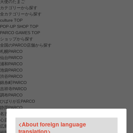
天使のたまご
カテゴリーから探す
全カテゴリーから探す
culture TOP
POP-UP SHOP TOP
PARCO GAMES TOP
ショップから探す
全国のPARCO店舗から探す
札幌PARCO
仙台PARCO
浦和PARCO
池袋PARCO
渋谷PARCO
錦糸町PARCO
吉祥寺PARCO
調布PARCO
ひばりが丘PARCO
静岡PARCO
名古屋PARCO
心斎橋PARCO
<About foreign language
広島PARCO
translation>
福岡PARCO