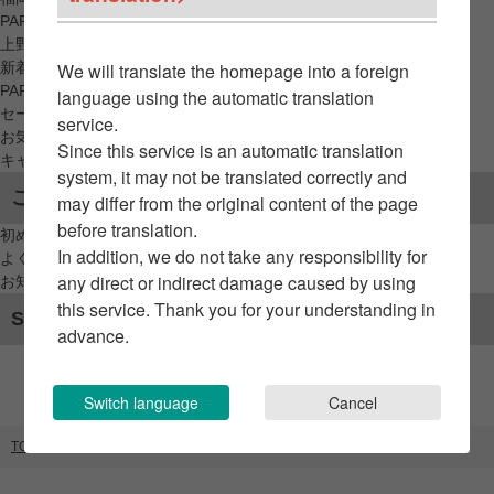
PARCO_ya
上野
新着アイテムから探す
We will translate the homepage into a foreign
PARCO限定アイテムから探す
language using the automatic translation
セールアイテムから探す
service.
お気に入りから探す
Since this service is an automatic translation
キャンペーン/クーポン対象から探す
system, it may not be translated correctly and
ご利用案内
may differ from the original content of the page
before translation.
初めてのお客様へ
In addition, we do not take any responsibility for
よくあるご質問 / お問い合わせ
any direct or indirect damage caused by using
お知らせ
this service. Thank you for your understanding in
SNSアカウント
advance.
Switch language
Cancel
TOP
ブランドリスト
POTPURRI