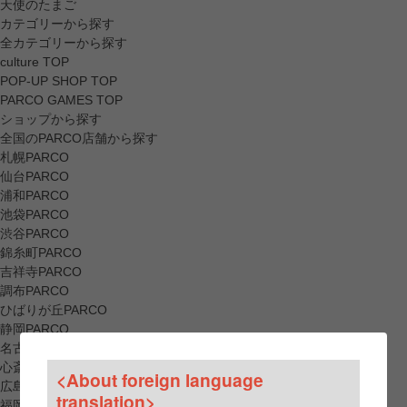
天使のたまご
カテゴリーから探す
全カテゴリーから探す
culture TOP
POP-UP SHOP TOP
PARCO GAMES TOP
ショップから探す
全国のPARCO店舗から探す
札幌PARCO
仙台PARCO
浦和PARCO
池袋PARCO
渋谷PARCO
錦糸町PARCO
吉祥寺PARCO
調布PARCO
ひばりが丘PARCO
静岡PARCO
名古屋PARCO
心斎橋PARCO
<About foreign language
広島PARCO
translation>
福岡PARCO