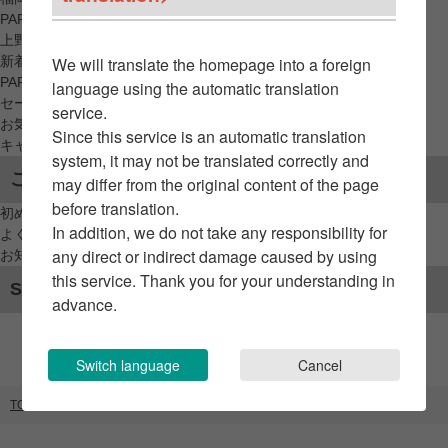
PARCO_ya
上野
新着アイテムから探す
We will translate the homepage into a foreign
PARCO限定アイテムから探す
language using the automatic translation
セールアイテムから探す
service.
お気に入りから探す
Since this service is an automatic translation
キャンペーン/クーポン対象から探す
system, it may not be translated correctly and
ご利用案内
may differ from the original content of the page
before translation.
初めてのお客様へ
In addition, we do not take any responsibility for
よくあるご質問 / お問い合わせ
any direct or indirect damage caused by using
お知らせ
this service. Thank you for your understanding in
SNSアカウント
advance.
Switch language
Cancel
TOP
ブランドリスト
Fathom