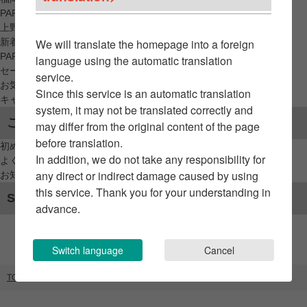
PARCO_ya
上野
新着アイテムから探す
We will translate the homepage into a foreign
PARCO限定アイテムから探す
language using the automatic translation
セールアイテムから探す
service.
お気に入りから探す
Since this service is an automatic translation
キャンペーン/クーポン対象から探す
system, it may not be translated correctly and
ご利用案内
may differ from the original content of the page
before translation.
初めてのお客様へ
In addition, we do not take any responsibility for
よくあるご質問 / お問い合わせ
any direct or indirect damage caused by using
お知らせ
this service. Thank you for your understanding in
SNSアカウント
advance.
Switch language
Cancel
TOP
ブランドリスト
BRUNO/TRAVEL SHOP MILESTO