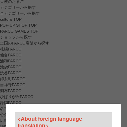
天使のたまご
カテゴリーから探す
全カテゴリーから探す
culture TOP
POP-UP SHOP TOP
PARCO GAMES TOP
ショップから探す
全国のPARCO店舗から探す
札幌PARCO
仙台PARCO
浦和PARCO
池袋PARCO
渋谷PARCO
錦糸町PARCO
吉祥寺PARCO
調布PARCO
ひばりが丘PARCO
静岡PARCO
名古屋PARCO
心斎橋PARCO
<About foreign language
広島PARCO
translation>
福岡PARCO