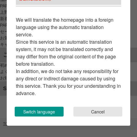
PARCO_ya
上野
新着アイテムから探す
We will translate the homepage into a foreign
PARCO限定アイテムから探す
language using the automatic translation
セールアイテムから探す
service.
お気に入りから探す
Since this service is an automatic translation
キャンペーン/クーポン対象から探す
system, it may not be translated correctly and
ご利用案内
may differ from the original content of the page
before translation.
初めてのお客様へ
In addition, we do not take any responsibility for
よくあるご質問 / お問い合わせ
any direct or indirect damage caused by using
お知らせ
this service. Thank you for your understanding in
SNSアカウント
advance.
Switch language
Cancel
TOP
ブランドリスト
ファンタジー ヴィレッジ