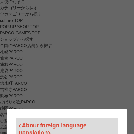
天使のたまご
カテゴリーから探す
全カテゴリーから探す
culture TOP
POP-UP SHOP TOP
PARCO GAMES TOP
ショップから探す
全国のPARCO店舗から探す
札幌PARCO
仙台PARCO
浦和PARCO
池袋PARCO
渋谷PARCO
錦糸町PARCO
吉祥寺PARCO
調布PARCO
ひばりが丘PARCO
静岡PARCO
名古屋PARCO
心斎橋PARCO
<About foreign language
広島PARCO
translation>
福岡PARCO