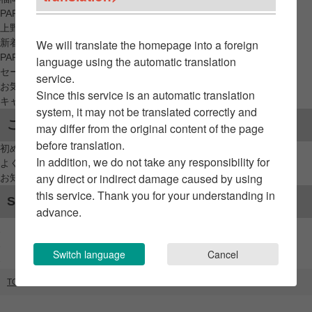
PARCO_ya
上野
新着アイテムから探す
We will translate the homepage into a foreign
PARCO限定アイテムから探す
language using the automatic translation
セールアイテムから探す
service.
お気に入りから探す
Since this service is an automatic translation
キャンペーン/クーポン対象から探す
system, it may not be translated correctly and
ご利用案内
may differ from the original content of the page
before translation.
初めてのお客様へ
In addition, we do not take any responsibility for
よくあるご質問 / お問い合わせ
any direct or indirect damage caused by using
お知らせ
this service. Thank you for your understanding in
SNSアカウント
advance.
Switch language
Cancel
TOP
ブランドリスト
FORSOMEONE