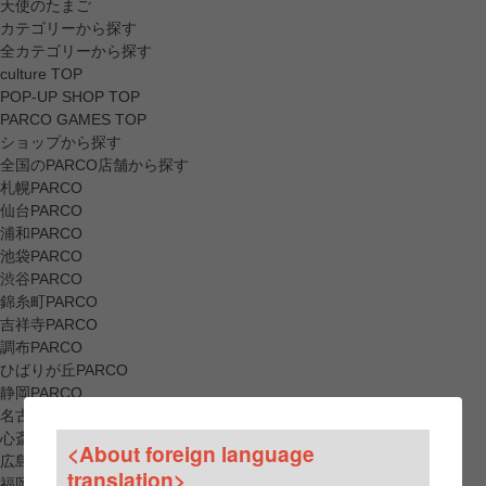
天使のたまご
カテゴリーから探す
全カテゴリーから探す
culture TOP
POP-UP SHOP TOP
PARCO GAMES TOP
ショップから探す
全国のPARCO店舗から探す
札幌PARCO
仙台PARCO
浦和PARCO
池袋PARCO
渋谷PARCO
錦糸町PARCO
吉祥寺PARCO
調布PARCO
ひばりが丘PARCO
静岡PARCO
名古屋PARCO
心斎橋PARCO
<About foreign language
広島PARCO
translation>
福岡PARCO