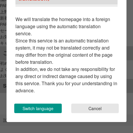
PARCO_ya
上野
新着アイテムから探す
We will translate the homepage into a foreign
PARCO限定アイテムから探す
language using the automatic translation
セールアイテムから探す
service.
お気に入りから探す
Since this service is an automatic translation
キャンペーン/クーポン対象から探す
system, it may not be translated correctly and
ご利用案内
may differ from the original content of the page
before translation.
初めてのお客様へ
In addition, we do not take any responsibility for
よくあるご質問 / お問い合わせ
any direct or indirect damage caused by using
お知らせ
this service. Thank you for your understanding in
SNSアカウント
advance.
Switch language
Cancel
TOP
ブランドリスト
HooBin