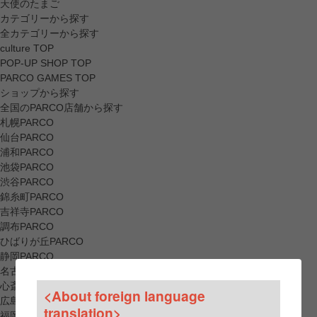
天使のたまご
カテゴリーから探す
全カテゴリーから探す
culture TOP
POP-UP SHOP TOP
PARCO GAMES TOP
ショップから探す
全国のPARCO店舗から探す
札幌PARCO
仙台PARCO
浦和PARCO
池袋PARCO
渋谷PARCO
錦糸町PARCO
吉祥寺PARCO
調布PARCO
ひばりが丘PARCO
静岡PARCO
名古屋PARCO
心斎橋PARCO
<About foreign language
広島PARCO
translation>
福岡PARCO