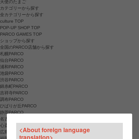
天使のたまご
カテゴリーから探す
全カテゴリーから探す
culture TOP
POP-UP SHOP TOP
PARCO GAMES TOP
ショップから探す
全国のPARCO店舗から探す
札幌PARCO
仙台PARCO
浦和PARCO
池袋PARCO
渋谷PARCO
錦糸町PARCO
吉祥寺PARCO
調布PARCO
ひばりが丘PARCO
静岡PARCO
名古屋PARCO
心斎橋PARCO
<About foreign language
広島PARCO
translation>
福岡PARCO