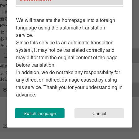
PARCO_ya
上野
新着アイテムから探す
We will translate the homepage into a foreign
PARCO限定アイテムから探す
language using the automatic translation
セールアイテムから探す
service.
お気に入りから探す
Since this service is an automatic translation
キャンペーン/クーポン対象から探す
system, it may not be translated correctly and
ご利用案内
may differ from the original content of the page
before translation.
初めてのお客様へ
In addition, we do not take any responsibility for
よくあるご質問 / お問い合わせ
any direct or indirect damage caused by using
お知らせ
this service. Thank you for your understanding in
SNSアカウント
advance.
Switch language
Cancel
TOP
ブランドリスト
45R（GATE）