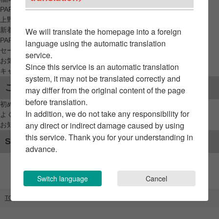
PARCO_ya
上野
新着アイテムから探す
We will translate the homepage into a foreign
PARCO限定アイテムから探す
language using the automatic translation
セールアイテムから探す
service.
お気に入りから探す
Since this service is an automatic translation
キャンペーン/クーポン対象から探す
system, it may not be translated correctly and
ご利用案内
may differ from the original content of the page
before translation.
初めてのお客様へ
In addition, we do not take any responsibility for
よくあるご質問 / お問い合わせ
any direct or indirect damage caused by using
お知らせ
this service. Thank you for your understanding in
SNSアカウント
advance.
Switch language
Cancel
TOP
ブランドリスト
blank（GATE）