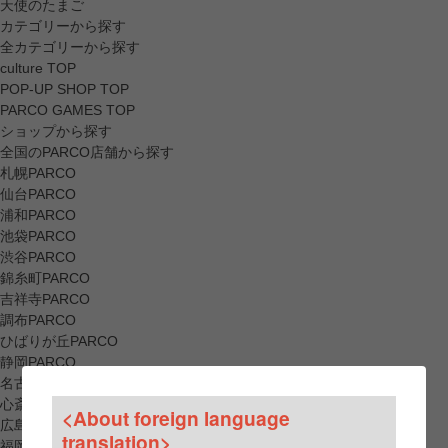
天使のたまご
カテゴリーから探す
全カテゴリーから探す
culture TOP
POP-UP SHOP TOP
PARCO GAMES TOP
ショップから探す
全国のPARCO店舗から探す
札幌PARCO
仙台PARCO
浦和PARCO
池袋PARCO
渋谷PARCO
錦糸町PARCO
吉祥寺PARCO
調布PARCO
ひばりが丘PARCO
静岡PARCO
名古屋PARCO
心斎橋PARCO
<About foreign language
広島PARCO
translation>
福岡PARCO