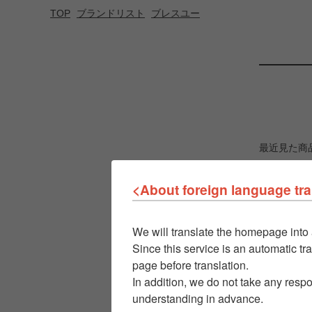
TOP
ブランドリスト
ブレスユー
最近見た商
<About foreign language tra
We will translate the homepage into 
Since this service is an automatic tra
page before translation.
In addition, we do not take any respo
understanding in advance.