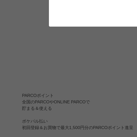
PARCOポイント
全国のPARCOやONLINE PARCOで
貯まる＆使える
ポケパル払い
初回登録＆お買物で最大1,500円分のPARCOポイント進呈