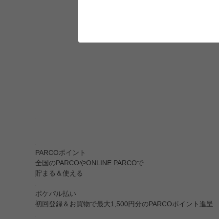
PARCOポイント
全国のPARCOやONLINE PARCOで
貯まる＆使える
ポケパル払い
初回登録＆お買物で最大1,500円分のPARCOポイント進呈