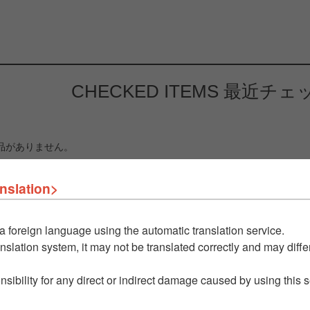
CHECKED ITEMS
最近チェ
品がありません。
nslation>
a foreign language using the automatic translation service.
nslation system, it may not be translated correctly and may differ
nsibility for any direct or indirect damage caused by using this 