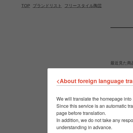
TOP
ブランドリスト
フリースタイル陶芸
最近見た商
<About foreign language tra
We will translate the homepage into 
Since this service is an automatic tra
page before translation.
In addition, we do not take any respo
understanding in advance.