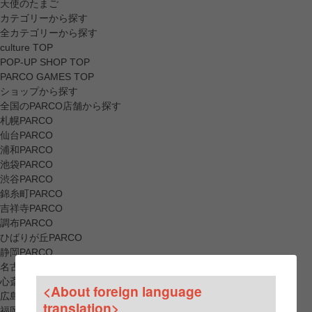
天使のたまご
カテゴリーから探す
全カテゴリーから探す
culture TOP
POP-UP SHOP TOP
PARCO GAMES TOP
ショップから探す
全国のPARCO店舗から探す
札幌PARCO
仙台PARCO
浦和PARCO
池袋PARCO
渋谷PARCO
錦糸町PARCO
吉祥寺PARCO
調布PARCO
ひばりが丘PARCO
静岡PARCO
名古屋PARCO
心斎橋PARCO
<About foreign language
広島PARCO
translation>
福岡PARCO