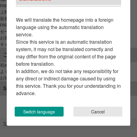
PARCO_ya
上野
新着アイテムから探す
We will translate the homepage into a foreign
PARCO限定アイテムから探す
language using the automatic translation
セールアイテムから探す
service.
お気に入りから探す
Since this service is an automatic translation
キャンペーン/クーポン対象から探す
system, it may not be translated correctly and
ご利用案内
may differ from the original content of the page
before translation.
初めてのお客様へ
In addition, we do not take any responsibility for
よくあるご質問 / お問い合わせ
any direct or indirect damage caused by using
お知らせ
this service. Thank you for your understanding in
SNSアカウント
advance.
Switch language
Cancel
TOP
ブランドリスト
freckle seoul（THE HYUNDAI）