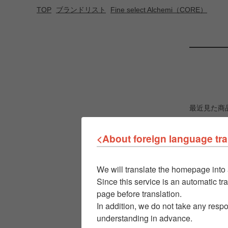
TOP
ブランドリスト
Fine select Alchemi（CORE）
最近見た商
<About foreign language tra
We will translate the homepage into 
Since this service is an automatic tra
page before translation.
In addition, we do not take any respo
understanding in advance.