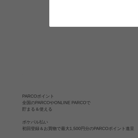
PARCOポイント
全国のPARCOやONLINE PARCOで
貯まる＆使える
ポケパル払い
初回登録＆お買物で最大1,500円分のPARCOポイント進呈