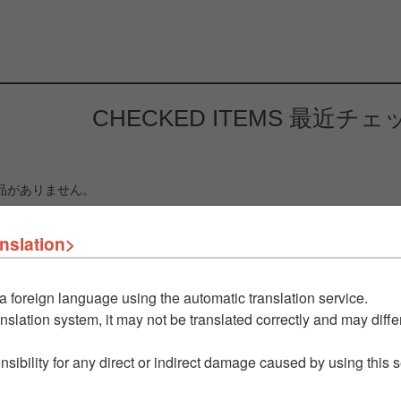
CHECKED ITEMS
最近チェ
品がありません。
nslation>
a foreign language using the automatic translation service.
nslation system, it may not be translated correctly and may differ
nsibility for any direct or indirect damage caused by using this 