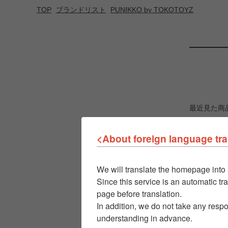
TOP
ブランドリスト
PUNIKKO by TOKOTOYZ
最近見た商
<About foreign language tra
We will translate the homepage into 
Since this service is an automatic tra
page before translation.
In addition, we do not take any respo
understanding in advance.