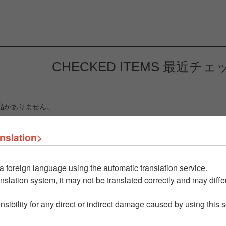
CHECKED ITEMS
最近チェ
品がありません。
nslation>
a foreign language using the automatic translation service.
nslation system, it may not be translated correctly and may differ
nsibility for any direct or indirect damage caused by using this 