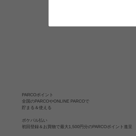
PARCOポイント
全国のPARCOやONLINE PARCOで
貯まる＆使える
ポケパル払い
初回登録＆お買物で最大1,500円分のPARCOポイント進呈