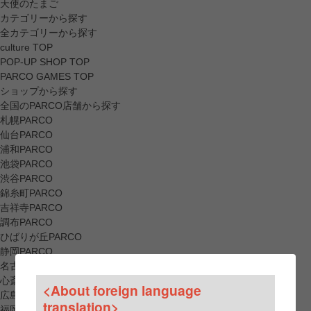
天使のたまご
カテゴリーから探す
全カテゴリーから探す
culture TOP
POP-UP SHOP TOP
PARCO GAMES TOP
ショップから探す
全国のPARCO店舗から探す
札幌PARCO
仙台PARCO
浦和PARCO
池袋PARCO
渋谷PARCO
錦糸町PARCO
吉祥寺PARCO
調布PARCO
ひばりが丘PARCO
静岡PARCO
名古屋PARCO
心斎橋PARCO
<About foreign language
広島PARCO
translation>
福岡PARCO