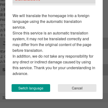
PARCO_ya
上野
新着アイテムから探す
We will translate the homepage into a foreign
PARCO限定アイテムから探す
language using the automatic translation
セールアイテムから探す
service.
お気に入りから探す
Since this service is an automatic translation
キャンペーン/クーポン対象から探す
system, it may not be translated correctly and
ご利用案内
may differ from the original content of the page
before translation.
初めてのお客様へ
In addition, we do not take any responsibility for
よくあるご質問 / お問い合わせ
any direct or indirect damage caused by using
お知らせ
this service. Thank you for your understanding in
SNSアカウント
advance.
Switch language
Cancel
TOP
ブランドリスト
改装中