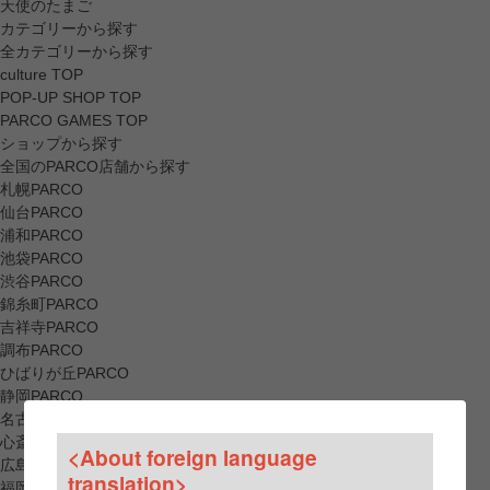
天使のたまご
カテゴリーから探す
全カテゴリーから探す
culture TOP
POP-UP SHOP TOP
PARCO GAMES TOP
ショップから探す
全国のPARCO店舗から探す
札幌PARCO
仙台PARCO
浦和PARCO
池袋PARCO
渋谷PARCO
錦糸町PARCO
吉祥寺PARCO
調布PARCO
ひばりが丘PARCO
静岡PARCO
名古屋PARCO
心斎橋PARCO
<About foreign language
広島PARCO
translation>
福岡PARCO