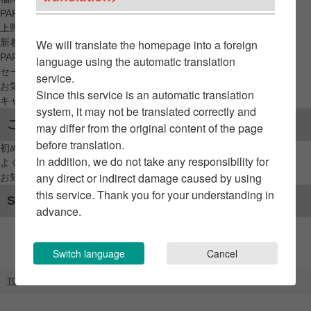
PARCO_ya
上野
新着アイテムから探す
We will translate the homepage into a foreign
PARCO限定アイテムから探す
language using the automatic translation
セールアイテムから探す
service.
お気に入りから探す
Since this service is an automatic translation
キャンペーン/クーポン対象から探す
system, it may not be translated correctly and
ご利用案内
may differ from the original content of the page
before translation.
初めてのお客様へ
In addition, we do not take any responsibility for
よくあるご質問 / お問い合わせ
any direct or indirect damage caused by using
お知らせ
this service. Thank you for your understanding in
SNSアカウント
advance.
Switch language
Cancel
TOP
ブランドリスト
ガチャランド