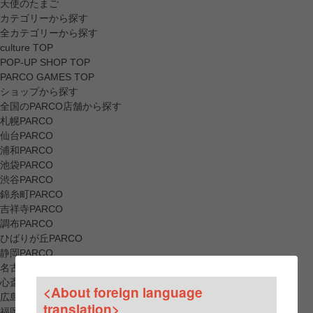
天使のたまご
カテゴリーから探す
全カテゴリーから探す
culture TOP
POP-UP SHOP TOP
PARCO GAMES TOP
ショップから探す
全国のPARCO店舗から探す
札幌PARCO
仙台PARCO
浦和PARCO
池袋PARCO
渋谷PARCO
錦糸町PARCO
吉祥寺PARCO
調布PARCO
ひばりが丘PARCO
静岡PARCO
名古屋PARCO
心斎橋PARCO
<About foreign language
広島PARCO
translation>
福岡PARCO