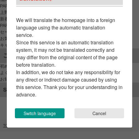
PARCO_ya
上野
新着アイテムから探す
We will translate the homepage into a foreign
PARCO限定アイテムから探す
language using the automatic translation
セールアイテムから探す
service.
お気に入りから探す
Since this service is an automatic translation
キャンペーン/クーポン対象から探す
system, it may not be translated correctly and
ご利用案内
may differ from the original content of the page
before translation.
初めてのお客様へ
In addition, we do not take any responsibility for
よくあるご質問 / お問い合わせ
any direct or indirect damage caused by using
お知らせ
this service. Thank you for your understanding in
SNSアカウント
advance.
Switch language
Cancel
TOP
ブランドリスト
galbe（ARCADE）