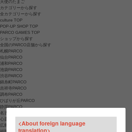
天使のたまご
カテゴリーから探す
全カテゴリーから探す
culture TOP
POP-UP SHOP TOP
PARCO GAMES TOP
ショップから探す
全国のPARCO店舗から探す
札幌PARCO
仙台PARCO
浦和PARCO
池袋PARCO
渋谷PARCO
錦糸町PARCO
吉祥寺PARCO
調布PARCO
ひばりが丘PARCO
静岡PARCO
名古屋PARCO
心斎橋PARCO
<About foreign language
広島PARCO
translation>
福岡PARCO