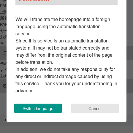
PARCO_ya
上野
新着アイテムから探す
We will translate the homepage into a foreign
PARCO限定アイテムから探す
language using the automatic translation
セールアイテムから探す
service.
お気に入りから探す
Since this service is an automatic translation
キャンペーン/クーポン対象から探す
system, it may not be translated correctly and
ご利用案内
may differ from the original content of the page
before translation.
初めてのお客様へ
In addition, we do not take any responsibility for
よくあるご質問 / お問い合わせ
any direct or indirect damage caused by using
お知らせ
this service. Thank you for your understanding in
SNSアカウント
advance.
Switch language
Cancel
TOP
ブランドリスト
genten