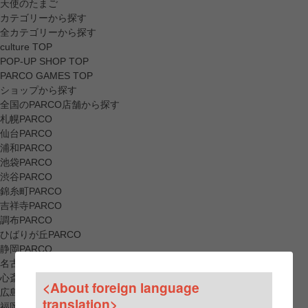
天使のたまご
カテゴリーから探す
全カテゴリーから探す
culture TOP
POP-UP SHOP TOP
PARCO GAMES TOP
ショップから探す
全国のPARCO店舗から探す
札幌PARCO
仙台PARCO
浦和PARCO
池袋PARCO
渋谷PARCO
錦糸町PARCO
吉祥寺PARCO
調布PARCO
ひばりが丘PARCO
静岡PARCO
名古屋PARCO
心斎橋PARCO
<About foreign language
広島PARCO
translation>
福岡PARCO