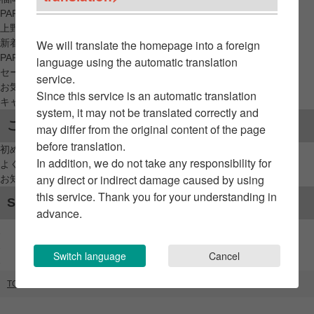
PARCO_ya
上野
新着アイテムから探す
We will translate the homepage into a foreign
PARCO限定アイテムから探す
language using the automatic translation
セールアイテムから探す
service.
お気に入りから探す
Since this service is an automatic translation
キャンペーン/クーポン対象から探す
system, it may not be translated correctly and
ご利用案内
may differ from the original content of the page
before translation.
初めてのお客様へ
In addition, we do not take any responsibility for
よくあるご質問 / お問い合わせ
any direct or indirect damage caused by using
お知らせ
this service. Thank you for your understanding in
SNSアカウント
advance.
Switch language
Cancel
TOP
ブランドリスト
KiwandaKiwanda