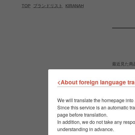
TOP
ブランドリスト
KIRANAH
最近見た商
<About foreign language tra
We will translate the homepage into 
Since this service is an automatic tra
page before translation.
In addition, we do not take any respo
understanding in advance.